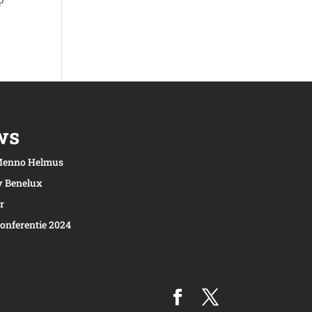
ws
: Menno Helmus
y Benelux
r
onferentie 2024