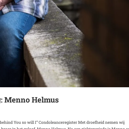
ng: Menno Helmus
behind You so will I” Condoleanceregister Met droefheid nemen wij
en broer in het geloof, Menno Helmus. Na een ziekteperiode is Menno o