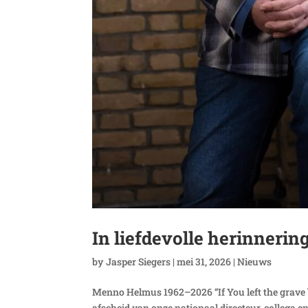
In liefdevolle herinneri
by
Jasper Siegers
|
mei 31, 2026
|
Nieuws
Menno Helmus 1962–2026 “If You left the grave 
afscheid van onze nationaal directeur, collega 