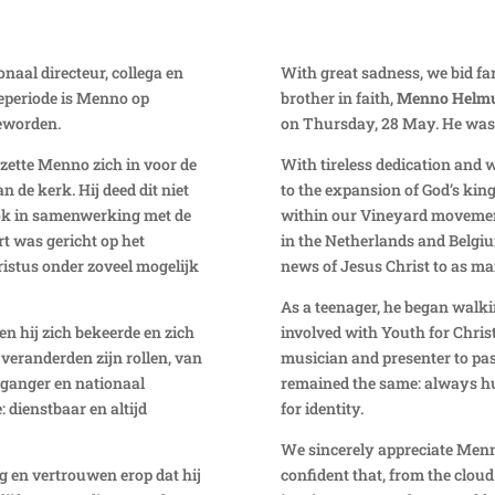
naal directeur, collega en
With great sadness, we
bid
far
teperiode is Menno op
brother in faith,
Menno Helm
geworden.
on
Thursday, 28 May.
He was
zette Menno zich in voor de
With tireless dedication and 
 de kerk. Hij deed dit niet
to the expansion of God’s kin
ok in samenwerking met de
within our Vineyard moveme
t was gericht op het
in the Netherlands
and Belgi
istus onder zoveel mogelijk
news of Jesus Christ to as ma
As a teenager, he began walk
oen hij zich bekeerde en
zich
involved with Youth for Christ
 veranderden zijn rollen, van
musician and presenter to
pa
rganger en
nationaal
remained the same: always hum
: dienstbaar en altijd
for identity.
We sincerely appreciate Menno
 en vertrouwen erop dat hij
confident that, from the cloud