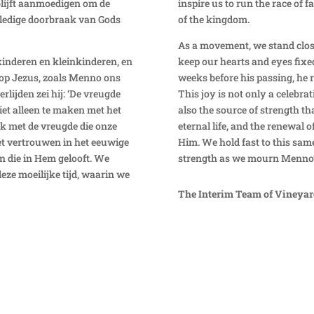
blijft aanmoedigen om de
inspire us to run the race of 
olledige doorbraak van Gods
of the kingdom.
As a movement, we stand close
inderen en kleinkinderen, en
keep our hearts and eyes fixe
n op Jezus, zoals Menno ons
weeks before his passing, he r
rlijden zei hij: ‘De vreugde
This joy is not only a celebr
niet alleen te maken met het
also the source of strength th
ok met de vreugde die onze
eternal life, and the renewal o
het vertrouwen in het eeuwige
Him. We hold fast to this same 
en die in Hem gelooft. We
strength as we mourn Menno’s
eze moeilijke tijd, waarin we
The Interim Team of Vineyar