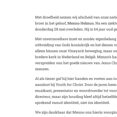
Met droefheid nemen wij afscheid van onze natio
broer in het geloof,
Menno Helmus
. Na een ziek
donderdag 28
m
ei
overleden. Hij is 64 jaar oud 
Met onvermoeibare inzet en zonder eigenbelang 
uitbreiding van Gods koninkrijk en het dienen van
alleen binnen onze Vineyard-beweging, maar o
bredere kerk
in Nederland
en België.
Menno’s har
verspreiden van het goede nieuws van Jezus Chr
mensen.
Al als tiener gaf hij hier handen en voeten aan t
aansloot bij Youth for Christ. Door de jaren heen
muzikant
,
presentator
en woordvoerder
tot
voo
directeur, maar zijn houding bleef altijd hetzelfde
sprekend va
nuit
identiteit, niet óm identiteit.
We zijn dankbaar dat Menno ons hierin voorging