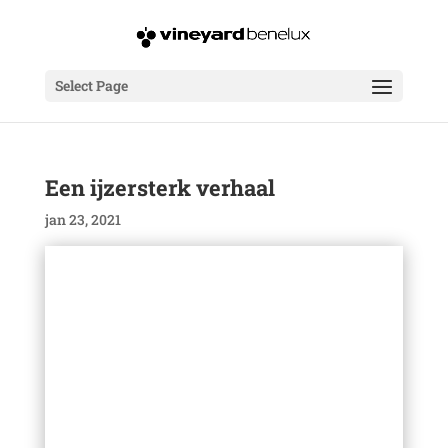
Select Page
Een ijzersterk verhaal
jan 23, 2021
Een ijzersterk verhaal
Erwin van Oostenbrugge & Nathalie van der
Krans
Audiospeler
00:00